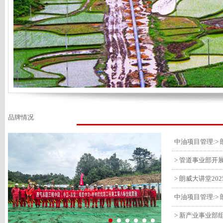
品牌情况
> 管道事业部开
> 朗威大讲堂20