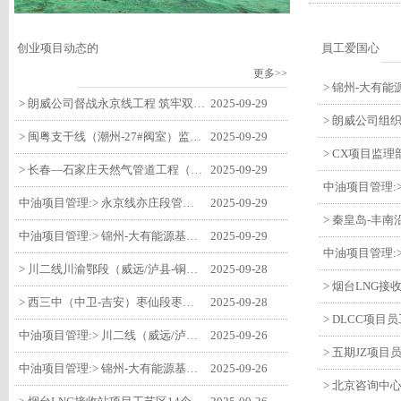
创业项目动态的
員工爱国心
更多>>
> 朗威公司督战永京线工程 筑牢双节质量防线
2025-09-29
> 闽粤支干线（潮州-27#阀室）监理一标段组织开展节前安全生产专项检查
2025-09-29
> 长春—石家庄天然气管道工程（长岭-张家口段）监理四标段监理部开展中秋、国庆节前质量安全专项检查
2025-09-29
中油项目管理:> 永京线亦庄段管道迁改工程监理部组织参建单位开专题会 锚定节点攻坚力保项目质速双优
2025-09-29
中油项目管理:> 锦州-大有能源基地-盘锦输油项目监理部组织召开节前QHSE专题会议
2025-09-29
> 川二线川渝鄂段（威远/泸县-铜梁）项目铜梁压气站1#压缩机一次投产成功
2025-09-28
> 西三中（中卫-吉安）枣仙段枣阳联络压气站110kV变电所顺利送电
2025-09-28
中油项目管理:> 川二线（威远/泸县-铜梁）沱江隧道进口移交工程转入管道施工关键阶段
2025-09-26
中油项目管理:> 锦州-大有能源基地-盘锦输油项目大有能源基地罐区工程顺利完成中交
2025-09-26