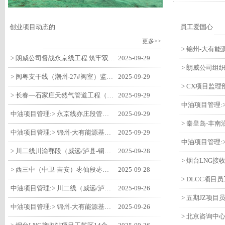
创业项目动态的
員工爱国心
更多>>
> 朗威公司督战永京线工程 筑牢双节质量防线
2025-09-29
> 闽粤支干线（潮州-27#阀室）监理一标段组织开展节前安全生产专项检查
2025-09-29
> 长春—石家庄天然气管道工程（长岭-张家口段）监理四标段监理部开展中秋、国庆节前质量安全专项检查
2025-09-29
中油项目管理:> 永京线亦庄段管道迁改工程监理部组织参建单位开专题会 锚定节点攻坚力保项目质速双优
2025-09-29
中油项目管理:> 锦州-大有能源基地-盘锦输油项目监理部组织召开节前QHSE专题会议
2025-09-29
> 川二线川渝鄂段（威远/泸县-铜梁）项目铜梁压气站1#压缩机一次投产成功
2025-09-28
> 西三中（中卫-吉安）枣仙段枣阳联络压气站110kV变电所顺利送电
2025-09-28
中油项目管理:> 川二线（威远/泸县-铜梁）沱江隧道进口移交工程转入管道施工关键阶段
2025-09-26
中油项目管理:> 锦州-大有能源基地-盘锦输油项目大有能源基地罐区工程顺利完成中交
2025-09-26