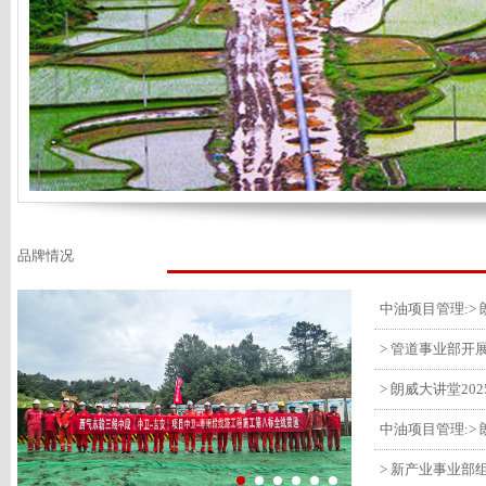
品牌情况
> 管道事业部开
> 朗威大讲堂20