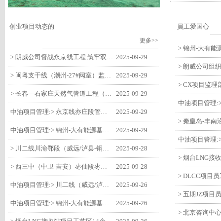
创业项目动态的
員工爱国心
更多>>
> 朗威公司督战永京线工程 筑牢双节质量防线
2025-09-29
> 闽粤支干线（潮州-27#阀室）监理一标段组织开展节前安全生产专项检查
2025-09-29
> 长春—石家庄天然气管道工程（长岭-张家口段）监理四标段监理部开展中秋、国庆节前质量安全专项检查
2025-09-29
中油项目管理:> 永京线亦庄段管道迁改工程监理部组织参建单位开专题会 锚定节点攻坚力保项目质速双优
2025-09-29
中油项目管理:> 锦州-大有能源基地-盘锦输油项目监理部组织召开节前QHSE专题会议
2025-09-29
> 川二线川渝鄂段（威远/泸县-铜梁）项目铜梁压气站1#压缩机一次投产成功
2025-09-28
> 西三中（中卫-吉安）枣仙段枣阳联络压气站110kV变电所顺利送电
2025-09-28
中油项目管理:> 川二线（威远/泸县-铜梁）沱江隧道进口移交工程转入管道施工关键阶段
2025-09-26
中油项目管理:> 锦州-大有能源基地-盘锦输油项目大有能源基地罐区工程顺利完成中交
2025-09-26