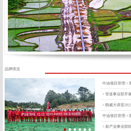
品牌情况
> 管道事业部开
> 朗威大讲堂20